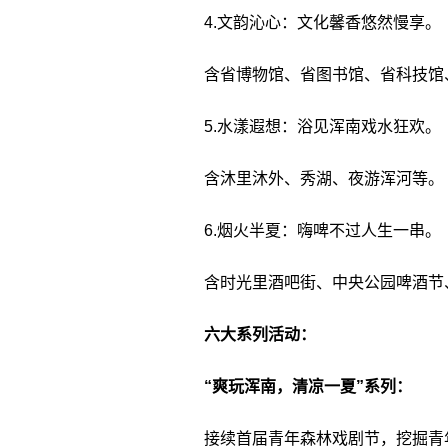
4.文韵沁心：文化馨香悠然慢享。
含省博物馆、省图书馆、省科技馆
5.水漾遐想：浴见浑南戏水狂欢。
含沐里沐外、秀湖、夜游浑河等。
6.烟火半夏：嗨啤不过人生一串。
含时光里酒吧街、中央公园啤酒节
六大系列活动：
“爽玩浑南，清凉一夏”系列：
接续首届青年森林戏剧节，挖掘青年