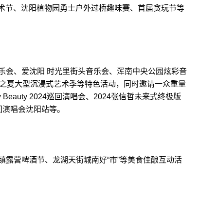
艺术节、沈阳植物园勇士户外过桥趣味赛、首届贪玩节等
会、爱沈阳 时光里街头音乐会、浑南中央公园炫彩音
4浑南之夏大型沉浸式艺术季等特色活动，同时邀请一众重量
Beauty 2024巡回演唱会、2024张信哲未来式终极版
巡回演唱会沈阳站等。
露营啤酒节、龙湖天街城南好“市”等美食佳酿互动活