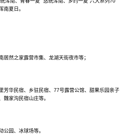
趣玩浑南、青春一夏”“悠玩浑南、乡约一夏”六大系列70
浑南夏日。
居然之家露营市集、龙湖天街夜市等；
芳华民宿、乡驻民宿、77号露营公馆、甜果乐园亲子
、魏家沟民宿山庄等。
动公园、冰球场等。