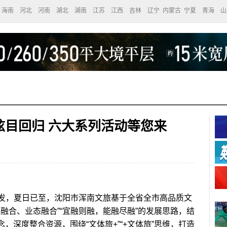
海南
河北
河南
湖北
湖南
江苏
江西
吉林
辽宁
内蒙古
宁夏
青海
山
炫目回归 六大系列活动等您来
发，夏日已至，沈阳市浑南文旅基于全省全市高品质文
融合、业态融合”“宜融则融，能融尽融”的发展思路，结
念，深度整合资源，围绕“文体旅+”“+文体旅”思维，打造