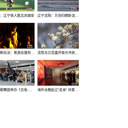
：辽宁铁人胜北京国安
辽宁沈阳：万羽归栖卧龙湖看群鸟齐飞
沈阳新玩法：夜游总督府，当一回“赴宴者”
沈阳玉兰花盛开吸引市民打卡
辽宁歌舞团举办《古色·国宝辽宁》排练开放日活动
海外台胞赴辽“走亲” 共誓“和平初心”