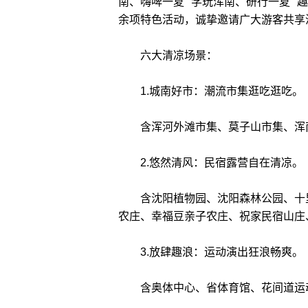
南、嗨啤一夏”“学玩浑南、研行一夏”“
余项特色活动，诚挚邀请广大游客共享
六大清凉场景：
1.城南好市：潮流市集逛吃逛吃。
含浑河外滩市集、莫子山市集、浑南
2.悠然清风：民宿露营自在清凉。
含沈阳植物园、沈阳森林公园、十里
农庄、幸福豆亲子农庄、祝家民宿山庄
3.放肆趣浪：运动演出狂浪畅爽。
含奥体中心、省体育馆、花间道运