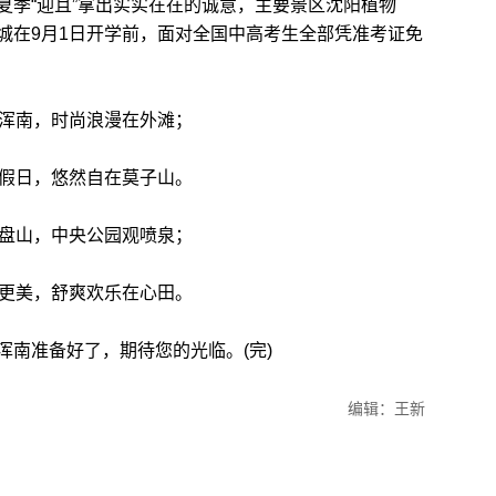
季“迎且”拿出实实在在的诚意，主要景区沈阳植物
城在9月1日开学前，面对全国中高考生全部凭准考证免
浑南，时尚浪漫在外滩；
假日，悠然自在莫子山。
盘山，中央公园观喷泉；
更美，舒爽欢乐在心田。
南准备好了，期待您的光临。(完)
编辑：王新