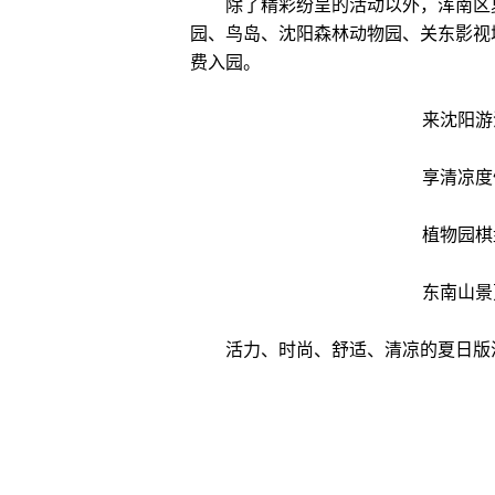
除了精彩纷呈的活动以外，浑南区夏
园、鸟岛、沈阳森林动物园、关东影视
费入园。
来沈阳游
享清凉度
植物园棋
东南山景
活力、时尚、舒适、清凉的夏日版浑