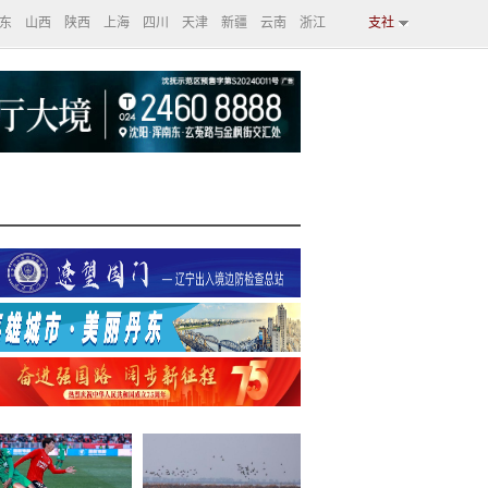
东
山西
陕西
上海
四川
天津
新疆
云南
浙江
支社