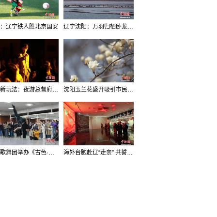
：辽宁铁人胜北京国安
辽宁沈阳：万羽归栖卧龙湖看群鸟齐飞
沈阳新玩法：夜游总督府，当一回“赴宴者”
沈阳玉兰花盛开吸引市民打卡
辽宁歌舞团举办《古色·国宝辽宁》排练开放日活动
海外台胞赴辽“走亲” 共誓“和平初心”