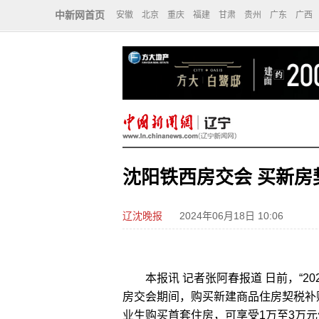
中新网首页
安徽
北京
重庆
福建
甘肃
贵州
广东
广西
沈阳铁西房交会 买新房
辽沈晚报
2024年06月18日 10:06
本报讯 记者张阿春报道 日前，“20
房交会期间，购买新建商品住房契税补
业生购买首套住房，可享受1万至3万元