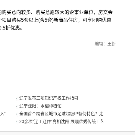
内购买意向较多、购买意愿较大的企事业单位，房交会
个项目购买5套以上(含5套)新商品住房，可享团购优惠
.5折优惠。
编辑：王新
辽宁发布三项知识产权工作指引
辽宁沈阳：水稻种植忙
“38+1”！沈阳文旅听劝、宠客，又一景区加入“东北超”优惠名单！
全国首个跨省区城市足球超级IP有何特色？走进沈阳现场去看看
20余项“辽工辽作”亮相沈阳 展现优秀传统工艺