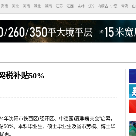
海南
河北
河南
湖北
湖南
江苏
江西
吉林
辽宁
内蒙古
宁夏
青海
山
契税补贴50%
24年沈阳市铁西区(经开区、中德园)夏季房交会”启幕，
贴50%。本科毕业生、硕士毕业生及省市劳模、博士毕
优惠。