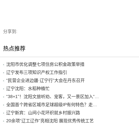
分享到:
热点推荐
沈阳市优化调整七项住房公积金政策举措
辽宁发布三项知识产权工作指引
“民营企业进边疆·辽宁行”大会在丹东召开
辽宁沈阳：水稻种植忙
“38+1”！沈阳文旅听劝、宠客，又一景区加入“东北超”优惠名单！
全国首个跨省区城市足球超级IP有何特色？走进沈阳现场去看看
辽宁新宾：山间小花环织就乡村振兴路
20余项“辽工辽作”亮相沈阳 展现优秀传统工艺