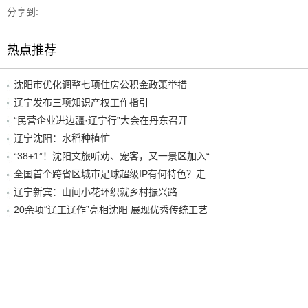
分享到:
热点推荐
沈阳市优化调整七项住房公积金政策举措
辽宁发布三项知识产权工作指引
“民营企业进边疆·辽宁行”大会在丹东召开
辽宁沈阳：水稻种植忙
“38+1”！沈阳文旅听劝、宠客，又一景区加入“东北超”优惠名单！
全国首个跨省区城市足球超级IP有何特色？走进沈阳现场去看看
辽宁新宾：山间小花环织就乡村振兴路
20余项“辽工辽作”亮相沈阳 展现优秀传统工艺