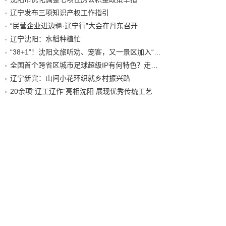
辽宁发布三项知识产权工作指引
“民营企业进边疆·辽宁行”大会在丹东召开
辽宁沈阳：水稻种植忙
“38+1”！沈阳文旅听劝、宠客，又一景区加入“东北超”优惠名单！
全国首个跨省区城市足球超级IP有何特色？走进沈阳现场去看看
辽宁新宾：山间小花环织就乡村振兴路
20余项“辽工辽作”亮相沈阳 展现优秀传统工艺