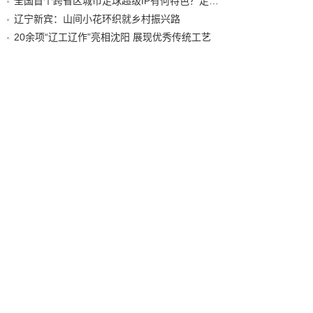
全国首个跨省区城市足球超级IP有何特色？走进沈阳现场去看看
辽宁新宾：山间小花环织就乡村振兴路
20余项“辽工辽作”亮相沈阳 展现优秀传统工艺