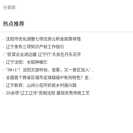
分享到:
热点推荐
沈阳市优化调整七项住房公积金政策举措
辽宁发布三项知识产权工作指引
“民营企业进边疆·辽宁行”大会在丹东召开
辽宁沈阳：水稻种植忙
“38+1”！沈阳文旅听劝、宠客，又一景区加入“东北超”优惠名单！
全国首个跨省区城市足球超级IP有何特色？走进沈阳现场去看看
辽宁新宾：山间小花环织就乡村振兴路
20余项“辽工辽作”亮相沈阳 展现优秀传统工艺