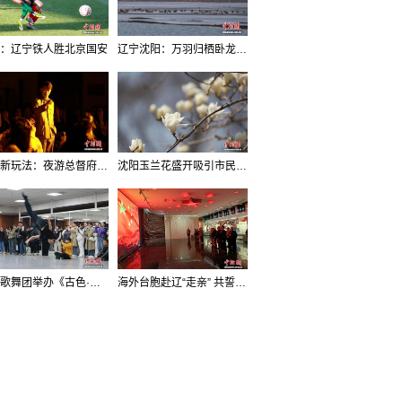
：辽宁铁人胜北京国安
辽宁沈阳：万羽归栖卧龙湖看群鸟齐飞
沈阳新玩法：夜游总督府，当一回“赴宴者”
沈阳玉兰花盛开吸引市民打卡
辽宁歌舞团举办《古色·国宝辽宁》排练开放日活动
海外台胞赴辽“走亲” 共誓“和平初心”