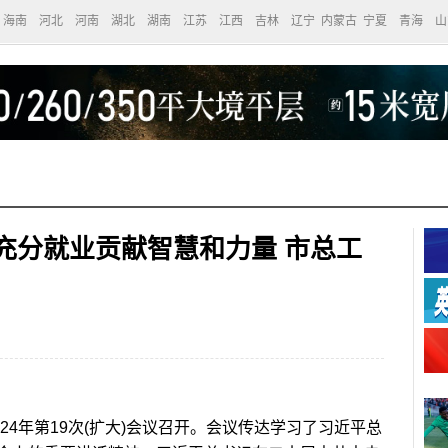
海南
河北
河南
湖北
湖南
江苏
江西
吉林
辽宁
内蒙古
宁夏
青海
山
充分就业贡献智慧和力量 市总工
4年第19次(扩大)会议召开。会议传达学习了习近平总