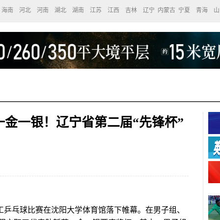
海南
河北
河南
湖北
湖南
江苏
江西
吉林
辽宁
内蒙古
宁夏
青海
山
金一银！辽宁省第二届“先锋杯”
工乒乓球比赛在沈阳大学体育馆落下帷幕。在男子组、