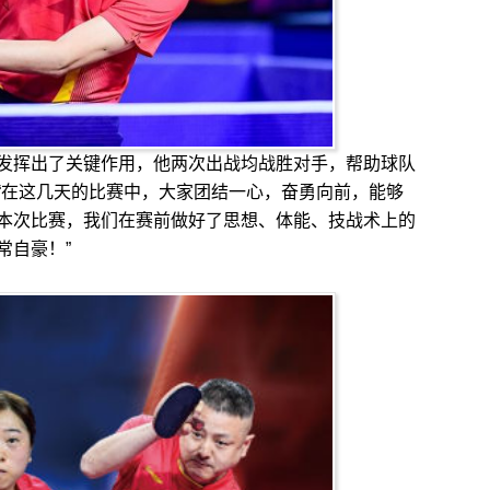
挥出了关键作用，他两次出战均战胜对手，帮助球队
“在这几天的比赛中，大家团结一心，奋勇向前，能够
本次比赛，我们在赛前做好了思想、体能、技战术上的
常自豪！”