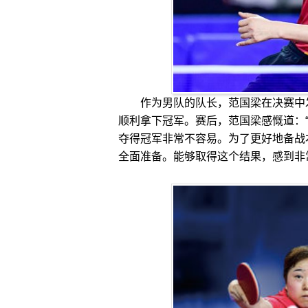
作为男队的队长，范国梁在决赛中发
顺利拿下冠军。赛后，范国梁感慨道：
夺得冠军非常不容易。为了更好地备战
全面准备。能够取得这个结果，感到非