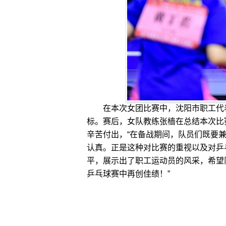
在本次女团比赛中，沈阳市职工代表
标。赛后，女队教练张樯在总结本次比
辛苦付出，“在备战期间，队员们既要
认真。正是这种对比赛的重视以及对乒
平，展示出了职工运动员的风采，希望
乒乓球赛中再创佳绩！”