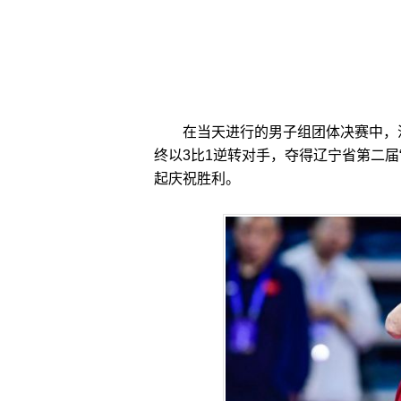
在当天进行的男子组团体决赛中，沈
终以3比1逆转对手，夺得辽宁省第二届
起庆祝胜利。