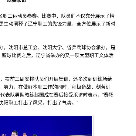
以赛联谊
名职工运动员参赛。比赛中，队员们不仅充分展示了精
更生动阐释了辽宁职工的先锋力量，全方位展示了新时
，沈阳市总工会、沈阳大学、省乒乓球协会承办，是
球、篮球比赛之后，辽宁省举办的又一项大型职工文体活
，提前三周安排队员们开展集训，还多次到训练场给
、努力，在做好本职工作的同时，积极备战，刻苦训
工代表队男队教练赵国成在赛后接受采访时表示，“赛场
沈阳职工打出了风采，打出了气势。”