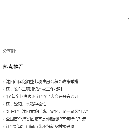
分享到:
热点推荐
沈阳市优化调整七项住房公积金政策举措
辽宁发布三项知识产权工作指引
“民营企业进边疆·辽宁行”大会在丹东召开
辽宁沈阳：水稻种植忙
“38+1”！沈阳文旅听劝、宠客，又一景区加入“东北超”优惠名单！
全国首个跨省区城市足球超级IP有何特色？走进沈阳现场去看看
辽宁新宾：山间小花环织就乡村振兴路