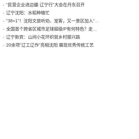
“民营企业进边疆·辽宁行”大会在丹东召开
辽宁沈阳：水稻种植忙
“38+1”！沈阳文旅听劝、宠客，又一景区加入“东北超”优惠名单！
全国首个跨省区城市足球超级IP有何特色？走进沈阳现场去看看
辽宁新宾：山间小花环织就乡村振兴路
20余项“辽工辽作”亮相沈阳 展现优秀传统工艺