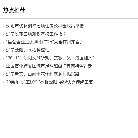
热点推荐
沈阳市优化调整七项住房公积金政策举措
辽宁发布三项知识产权工作指引
“民营企业进边疆·辽宁行”大会在丹东召开
辽宁沈阳：水稻种植忙
“38+1”！沈阳文旅听劝、宠客，又一景区加入“东北超”优惠名单！
全国首个跨省区城市足球超级IP有何特色？走进沈阳现场去看看
辽宁新宾：山间小花环织就乡村振兴路
20余项“辽工辽作”亮相沈阳 展现优秀传统工艺