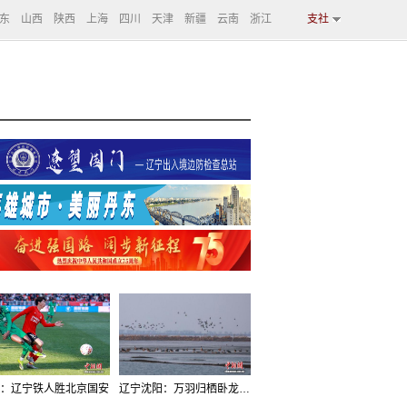
东
山西
陕西
上海
四川
天津
新疆
云南
浙江
支社
：辽宁铁人胜北京国安
辽宁沈阳：万羽归栖卧龙湖看群鸟齐飞