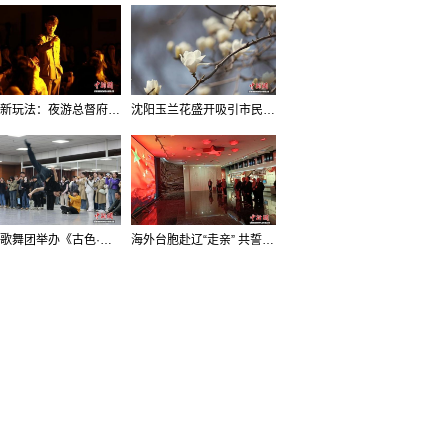
沈阳新玩法：夜游总督府，当一回“赴宴者”
沈阳玉兰花盛开吸引市民打卡
辽宁歌舞团举办《古色·国宝辽宁》排练开放日活动
海外台胞赴辽“走亲” 共誓“和平初心”