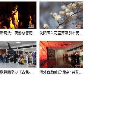
沈阳新玩法：夜游总督府，当一回“赴宴者”
沈阳玉兰花盛开吸引市民打卡
辽宁歌舞团举办《古色·国宝辽宁》排练开放日活动
海外台胞赴辽“走亲” 共誓“和平初心”