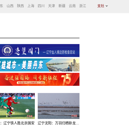
东
山西
陕西
上海
四川
天津
新疆
云南
浙江
支社
：辽宁铁人胜北京国安
辽宁沈阳：万羽归栖卧龙湖看群鸟齐飞