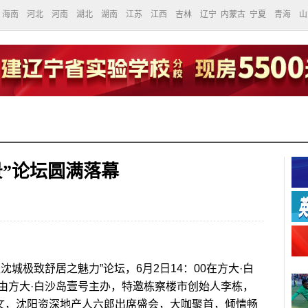
海南
河北
河南
湖北
湖南
江苏
江西
吉林
辽宁
内蒙古
宁夏
青海
山
景”论坛圆满落幕
极致舒居之魅力”论坛，6月2日14：00在方大·白
由方大·白沙岛壹号主办，特邀栋察楼市创始人李栋，
汉文，沈阳资深地产人六郎出席盛会，大咖聚首，倾情畅