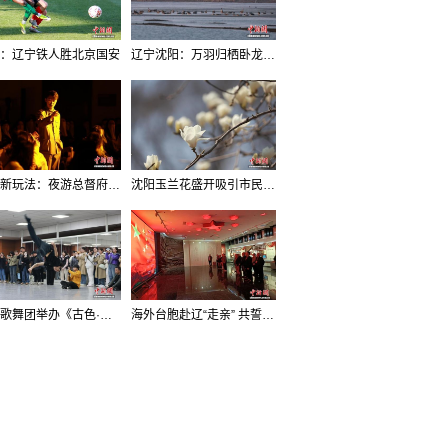
：辽宁铁人胜北京国安
辽宁沈阳：万羽归栖卧龙湖看群鸟齐飞
沈阳新玩法：夜游总督府，当一回“赴宴者”
沈阳玉兰花盛开吸引市民打卡
辽宁歌舞团举办《古色·国宝辽宁》排练开放日活动
海外台胞赴辽“走亲” 共誓“和平初心”