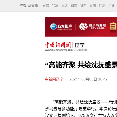
中新网首页
安徽
北京
重庆
福建
甘肃
贵州
广东
广西
“高能齐聚 共绘沈抚盛
中新网辽宁
2024年06月03日 16:42
“高能齐聚，共绘沈抚盛景——畅谈沈城
沙岛壹号多功能厅隆重举行。本次论坛
汉文评楼创始人、975汉文行主持人