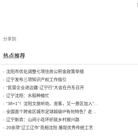
分享到:
热点推荐
沈阳市优化调整七项住房公积金政策举措
辽宁发布三项知识产权工作指引
“民营企业进边疆·辽宁行”大会在丹东召开
辽宁沈阳：水稻种植忙
“38+1”！沈阳文旅听劝、宠客，又一景区加入“东北超”优惠名单！
全国首个跨省区城市足球超级IP有何特色？走进沈阳现场去看看
辽宁新宾：山间小花环织就乡村振兴路
20余项“辽工辽作”亮相沈阳 展现优秀传统工艺