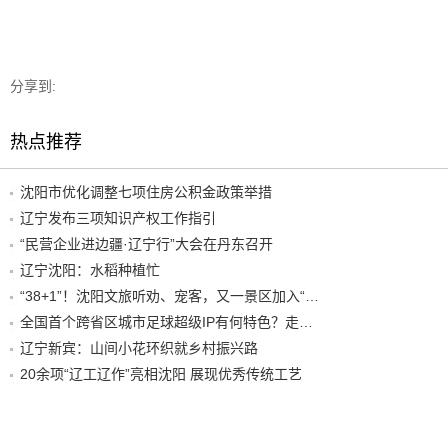
分享到:
热点推荐
沈阳市优化调整七项住房公积金政策举措
辽宁发布三项知识产权工作指引
“民营企业进边疆·辽宁行”大会在丹东召开
辽宁沈阳：水稻种植忙
“38+1”！沈阳文旅听劝、宠客，又一景区加入“东北超”优惠名单！
全国首个跨省区城市足球超级IP有何特色？走进沈阳现场去看看
辽宁新宾：山间小花环织就乡村振兴路
20余项“辽工辽作”亮相沈阳 展现优秀传统工艺