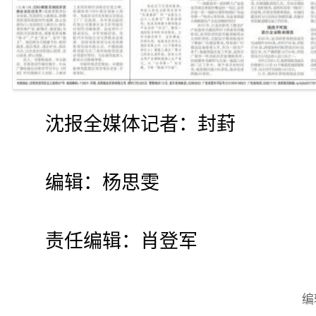
沈报全媒体记者：封葑
编辑：杨思雯
责任编辑：肖登军
编