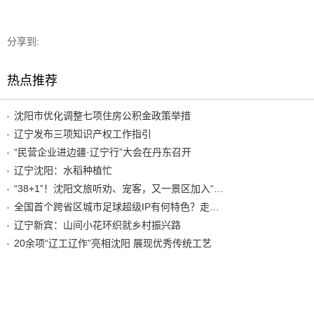
分享到:
热点推荐
沈阳市优化调整七项住房公积金政策举措
辽宁发布三项知识产权工作指引
“民营企业进边疆·辽宁行”大会在丹东召开
辽宁沈阳：水稻种植忙
“38+1”！沈阳文旅听劝、宠客，又一景区加入“东北超”优惠名单！
全国首个跨省区城市足球超级IP有何特色？走进沈阳现场去看看
辽宁新宾：山间小花环织就乡村振兴路
20余项“辽工辽作”亮相沈阳 展现优秀传统工艺