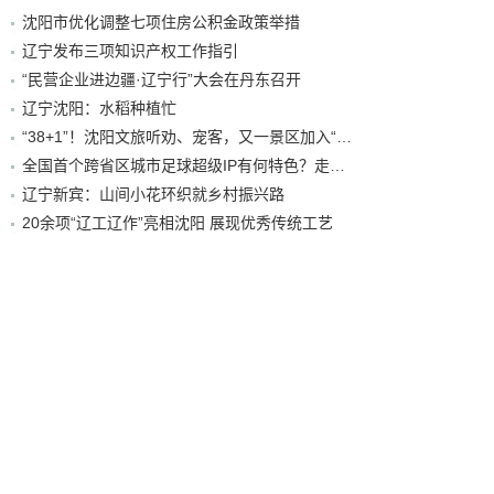
沈阳市优化调整七项住房公积金政策举措
辽宁发布三项知识产权工作指引
“民营企业进边疆·辽宁行”大会在丹东召开
辽宁沈阳：水稻种植忙
“38+1”！沈阳文旅听劝、宠客，又一景区加入“东北超”优惠名单！
全国首个跨省区城市足球超级IP有何特色？走进沈阳现场去看看
辽宁新宾：山间小花环织就乡村振兴路
20余项“辽工辽作”亮相沈阳 展现优秀传统工艺