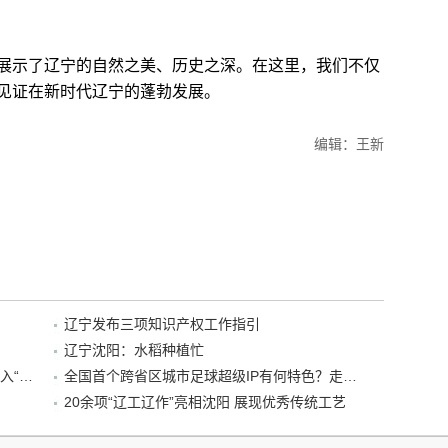
示了辽宁的自然之美、历史之深。在这里，我们不仅
见证在新时代辽宁的蓬勃发展。
编辑：王新
辽宁发布三项知识产权工作指引
辽宁沈阳：水稻种植忙
“38+1”！沈阳文旅听劝、宠客，又一景区加入“东北超”优惠名单！
全国首个跨省区城市足球超级IP有何特色？走进沈阳现场去看看
20余项“辽工辽作”亮相沈阳 展现优秀传统工艺