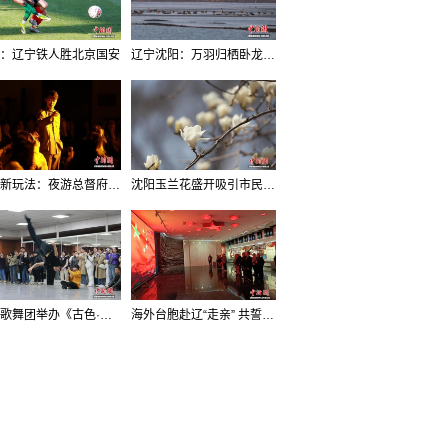
：辽宁铁人胜北京国安
辽宁沈阳：万羽归栖卧龙湖看群鸟齐飞
沈阳新玩法：夜游总督府，当一回“赴宴者”
沈阳玉兰花盛开吸引市民打卡
辽宁歌舞团举办《古色·国宝辽宁》排练开放日活动
海外台胞赴辽“走亲” 共誓“和平初心”