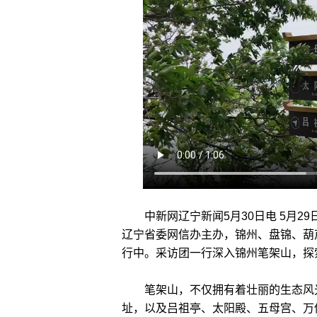
中新网辽宁新闻5月30日电 5月2
辽宁省委网信办主办，锦州、盘锦、葫
行中。采访团一行深入锦州笔架山，探
笔架山，不仅拥有着壮丽的生态风光
址，以及吕祖亭、太阳殿、五母宫、万