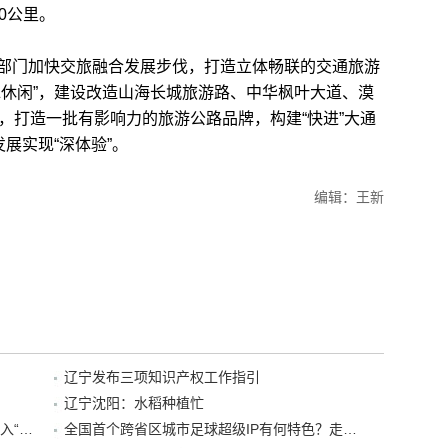
0公里。
门加快交旅融合发展步伐，打造立体畅联的交通旅游
水休闲”，建设改造山海长城旅游路、中华枫叶大道、漠
，打造一批有影响力的旅游公路品牌，构建“快进”大通
展实现“深体验”。
编辑：王新
辽宁发布三项知识产权工作指引
辽宁沈阳：水稻种植忙
“38+1”！沈阳文旅听劝、宠客，又一景区加入“东北超”优惠名单！
全国首个跨省区城市足球超级IP有何特色？走进沈阳现场去看看