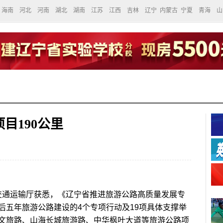
海南
河北
河南
湖北
湖南
江苏
江西
吉林
辽宁
内蒙古
宁夏
青海
山
目190公里
通运输厅获悉，《辽宁省推进旅游公路高质量发展专
后五年旅游公路建设的4个专项行动及19项具体支撑举
文旅路、山海长城旅游路、中华枫叶大道等旅游公路项