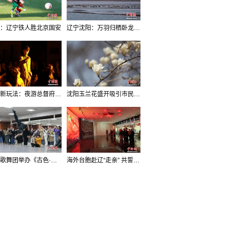
：辽宁铁人胜北京国安
辽宁沈阳：万羽归栖卧龙湖看群鸟齐飞
沈阳新玩法：夜游总督府，当一回“赴宴者”
沈阳玉兰花盛开吸引市民打卡
辽宁歌舞团举办《古色·国宝辽宁》排练开放日活动
海外台胞赴辽“走亲” 共誓“和平初心”