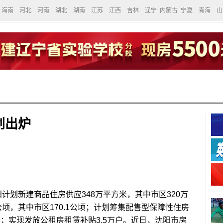
海南
河北
河南
湖北
湖南
江苏
江西
吉林
辽宁
内蒙古
宁夏
青海
山
划出炉
划新建商品住房供应348万平方米，其中市区320万
公顷，其中市区170.1公顷；计划筹集配售型保障性住房
万套；实现发放公租房租赁补贴3.5万户。近日，沈阳市房