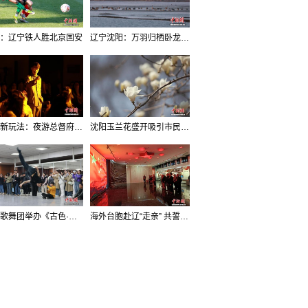
：辽宁铁人胜北京国安
辽宁沈阳：万羽归栖卧龙湖看群鸟齐飞
沈阳新玩法：夜游总督府，当一回“赴宴者”
沈阳玉兰花盛开吸引市民打卡
辽宁歌舞团举办《古色·国宝辽宁》排练开放日活动
海外台胞赴辽“走亲” 共誓“和平初心”