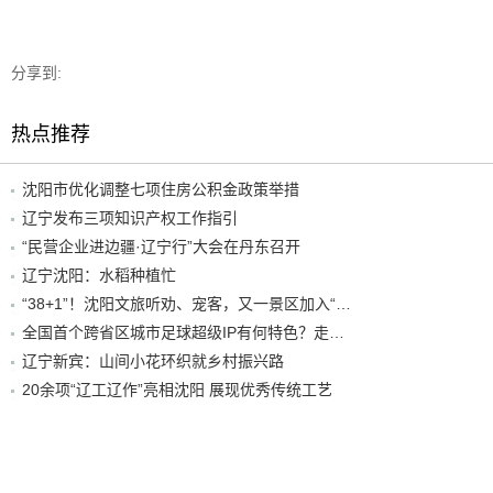
分享到:
热点推荐
沈阳市优化调整七项住房公积金政策举措
辽宁发布三项知识产权工作指引
“民营企业进边疆·辽宁行”大会在丹东召开
辽宁沈阳：水稻种植忙
“38+1”！沈阳文旅听劝、宠客，又一景区加入“东北超”优惠名单！
全国首个跨省区城市足球超级IP有何特色？走进沈阳现场去看看
辽宁新宾：山间小花环织就乡村振兴路
20余项“辽工辽作”亮相沈阳 展现优秀传统工艺