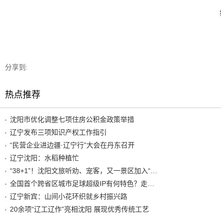
分享到:
热点推荐
沈阳市优化调整七项住房公积金政策举措
辽宁发布三项知识产权工作指引
“民营企业进边疆·辽宁行”大会在丹东召开
辽宁沈阳：水稻种植忙
“38+1”！沈阳文旅听劝、宠客，又一景区加入“东北超”优惠名单！
全国首个跨省区城市足球超级IP有何特色？走进沈阳现场去看看
辽宁新宾：山间小花环织就乡村振兴路
20余项“辽工辽作”亮相沈阳 展现优秀传统工艺