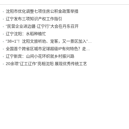
沈阳市优化调整七项住房公积金政策举措
辽宁发布三项知识产权工作指引
“民营企业进边疆·辽宁行”大会在丹东召开
辽宁沈阳：水稻种植忙
“38+1”！沈阳文旅听劝、宠客，又一景区加入“东北超”优惠名单！
全国首个跨省区城市足球超级IP有何特色？走进沈阳现场去看看
辽宁新宾：山间小花环织就乡村振兴路
20余项“辽工辽作”亮相沈阳 展现优秀传统工艺