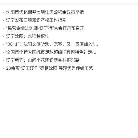
沈阳市优化调整七项住房公积金政策举措
辽宁发布三项知识产权工作指引
“民营企业进边疆·辽宁行”大会在丹东召开
辽宁沈阳：水稻种植忙
“38+1”！沈阳文旅听劝、宠客，又一景区加入“东北超”优惠名单！
全国首个跨省区城市足球超级IP有何特色？走进沈阳现场去看看
辽宁新宾：山间小花环织就乡村振兴路
20余项“辽工辽作”亮相沈阳 展现优秀传统工艺