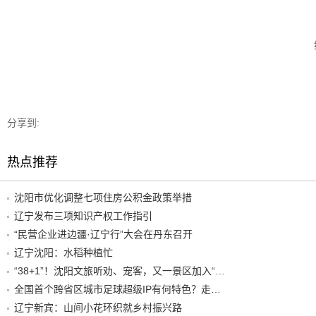
分享到:
热点推荐
沈阳市优化调整七项住房公积金政策举措
辽宁发布三项知识产权工作指引
“民营企业进边疆·辽宁行”大会在丹东召开
辽宁沈阳：水稻种植忙
“38+1”！沈阳文旅听劝、宠客，又一景区加入“东北超”优惠名单！
全国首个跨省区城市足球超级IP有何特色？走进沈阳现场去看看
辽宁新宾：山间小花环织就乡村振兴路