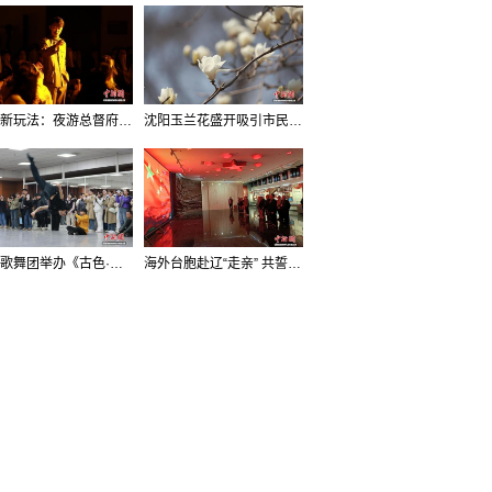
沈阳新玩法：夜游总督府，当一回“赴宴者”
沈阳玉兰花盛开吸引市民打卡
辽宁歌舞团举办《古色·国宝辽宁》排练开放日活动
海外台胞赴辽“走亲” 共誓“和平初心”