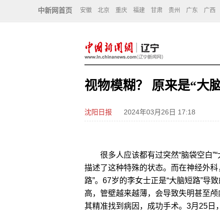
中新网首页
安徽
北京
重庆
福建
甘肃
贵州
广东
广西
视物模糊？ 原来是“大
沈阳日报
2024年03月26日 17:18
很多人应该都有过突然“脑袋空白”“大
描述了这种特殊的状态。而在神经外科
路”。67岁的李女士正是“大脑短路”
高，管壁越来越薄，会导致失明甚至颅
其精准找到病因，成功手术。3月25日