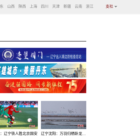
东
山西
陕西
上海
四川
天津
新疆
云南
浙江
支社
：辽宁铁人胜北京国安
辽宁沈阳：万羽归栖卧龙湖看群鸟齐飞