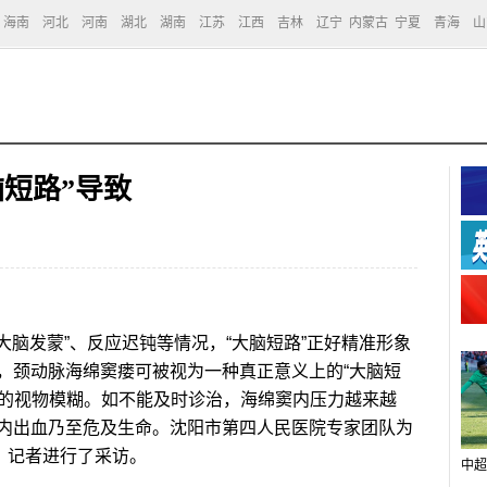
海南
河北
河南
湖北
湖南
江苏
江西
吉林
辽宁
内蒙古
宁夏
青海
山
脑短路”导致
脑发蒙”、反应迟钝等情况，“大脑短路”正好精准形象
，颈动脉海绵窦瘘可被视为一种真正意义上的“大脑短
导致的视物模糊。如不能及时诊治，海绵窦内压力越来越
内出血乃至危及生命。沈阳市第四人民医院专家团队为
，记者进行了采访。
中超