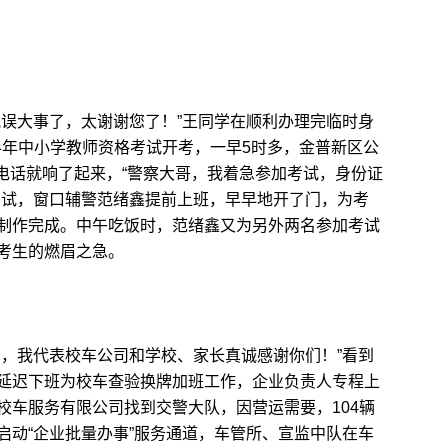
误大事了，太谢谢您了！”王同学在顺利办理完临时身
上半年中小学教师资格考试开考，一早5时多，金普新区公
预约电话就响了起来，“警察大哥，我着急参加考试，身份证
考试，窗口辅警范绪鑫提前上班，早早地开了门，为考
制作完成。中午吃饭时，范绪鑫又为另外两名参加考试
考生的燃眉之急。
，我代表校车公司和学校、家长真诚感谢你们！”看到
延迟下班为校车查验换牌加班工作，企业负责人专程上
校车服务有限公司找到交警大队，因营运需要，104辆
启动“企业批量办事”服务通道，车管所、宣监中队在车