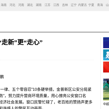
海南
河北
河南
湖北
湖南
江苏
江西
吉林
辽宁
内蒙古
宁夏
青海
山
“走新”更“走心”
鹏
律、五个零容忍”10条硬举措，金普新区公安分局紧
’服务”，努力提升营商环境质量，用心擦亮公安窗口名
经济社会发展。窗口民警忙碌了，老百姓的赞扬声更多
中超
和谐感人的警民互动画面。