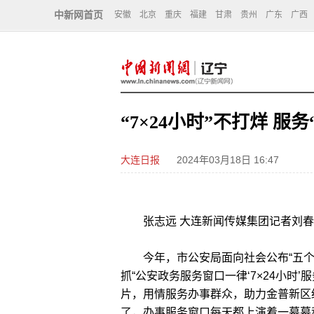
中新网首页
安徽
北京
重庆
福建
甘肃
贵州
广东
广西
“7×24小时”不打烊 服务
大连日报
2024年03月18日 16:47
张志远 大连新闻传媒集团记者刘春
今年，市公安局面向社会公布“五个一
抓“公安政务服务窗口一律‘7×24小时
片，用情服务办事群众，助力金普新区
了，办事服务窗口每天都上演着一幕幕