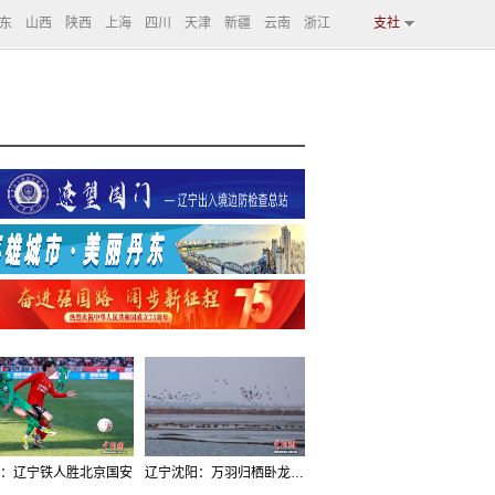
东
山西
陕西
上海
四川
天津
新疆
云南
浙江
支社
：辽宁铁人胜北京国安
辽宁沈阳：万羽归栖卧龙湖看群鸟齐飞