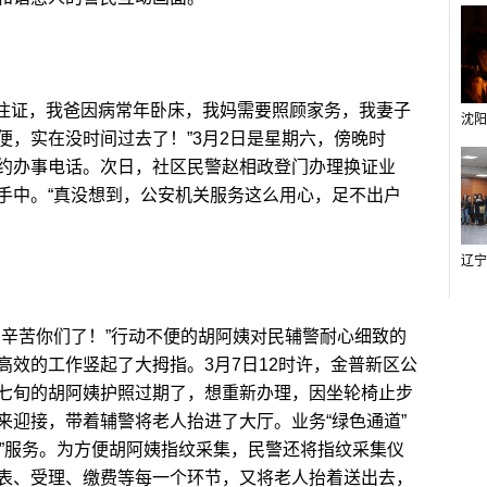
住证，我爸因病常年卧床，我妈需要照顾家务，我妻子
便，实在没时间过去了！”3月2日是星期六，傍晚时
约办事电话。次日，社区民警赵相政登门办理换证业
手中。“真没想到，公安机关服务这么用心，足不出户
辛苦你们了！”行动不便的胡阿姨对民辅警耐心细致的
高效的工作竖起了大拇指。3月7日12时许，金普新区公
七旬的胡阿姨护照过期了，想重新办理，因坐轮椅止步
来迎接，带着辅警将老人抬进了大厅。业务“绿色通道”
站式”服务。为方便胡阿姨指纹采集，民警还将指纹采集仪
表、受理、缴费等每一个环节，又将老人抬着送出去，