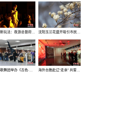
沈阳新玩法：夜游总督府，当一回“赴宴者”
沈阳玉兰花盛开吸引市民打卡
辽宁歌舞团举办《古色·国宝辽宁》排练开放日活动
海外台胞赴辽“走亲” 共誓“和平初心”