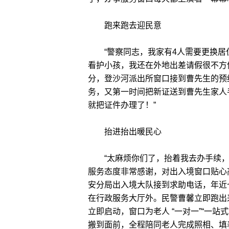
跑来跑去迎民意
“警察同志，我家有4人需要更换居
看护小孩，我还在外地出差请假很不方
分，登沙河派出所窗口接到曹先生的预
务，又第一时间把新证送到曹先生家人
就把证件办理了！”
抬进抬出暖民心
“太麻烦你们了，抬着我去办手续，
服务态度非常感谢，对出入境窗口贴心
安分局出入境大队接到求助电话，年近
在行政服务大厅外。民警曹馨立即跑出
立即启动，窗口为老人 “一对一”“一
搬到面前，全程陪同老人完成照相、填