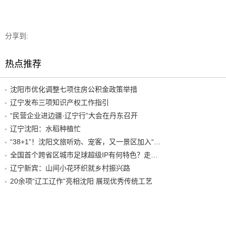
分享到:
热点推荐
沈阳市优化调整七项住房公积金政策举措
辽宁发布三项知识产权工作指引
“民营企业进边疆·辽宁行”大会在丹东召开
辽宁沈阳：水稻种植忙
“38+1”！沈阳文旅听劝、宠客，又一景区加入“东北超”优惠名单！
全国首个跨省区城市足球超级IP有何特色？走进沈阳现场去看看
辽宁新宾：山间小花环织就乡村振兴路
20余项“辽工辽作”亮相沈阳 展现优秀传统工艺