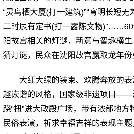
“灵鸟栖大厦(打一建筑)”“宵明长短无
二时辰有定书(打一露陈文物)”……6
阳故宫相关的灯谜，新意与智趣横生
猜灯谜，民众在沈阳故宫赢取龙年份
大红大绿的装束、欢腾奔放的表
趣诙谐的风格，国家级非遗项目——
跷“扭”进大政殿广场，带有浓郁地方
民俗表演，祈求幸福吉祥的表现主题