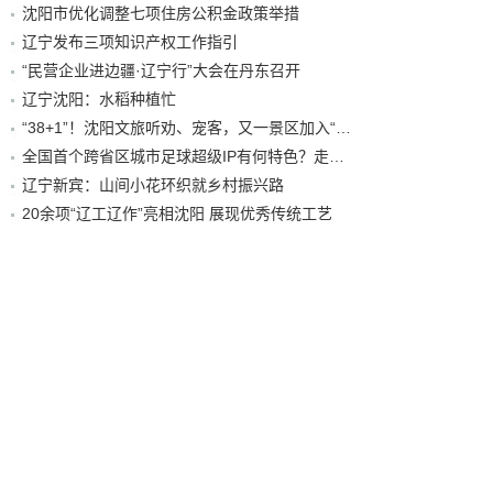
沈阳市优化调整七项住房公积金政策举措
辽宁发布三项知识产权工作指引
“民营企业进边疆·辽宁行”大会在丹东召开
辽宁沈阳：水稻种植忙
“38+1”！沈阳文旅听劝、宠客，又一景区加入“东北超”优惠名单！
全国首个跨省区城市足球超级IP有何特色？走进沈阳现场去看看
辽宁新宾：山间小花环织就乡村振兴路
20余项“辽工辽作”亮相沈阳 展现优秀传统工艺