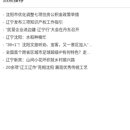
热点推荐
沈阳市优化调整七项住房公积金政策举措
辽宁发布三项知识产权工作指引
“民营企业进边疆·辽宁行”大会在丹东召开
辽宁沈阳：水稻种植忙
“38+1”！沈阳文旅听劝、宠客，又一景区加入“东北超”优惠名单！
全国首个跨省区城市足球超级IP有何特色？走进沈阳现场去看看
辽宁新宾：山间小花环织就乡村振兴路
20余项“辽工辽作”亮相沈阳 展现优秀传统工艺