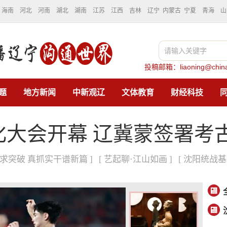
海南
河北
河南
湖北
湖南
江苏
江西
吉林
辽宁
内蒙古
宁夏
青海
山
投稿邮箱：liaoning@china
题
地方新闻
中新观辽
文体教育
财经科技
文化大会开幕 辽冀蒙签署
先求突破 真抓实干谱新篇 ]
[ 艺起聊·江山如画 ]
[ 沈阳统战