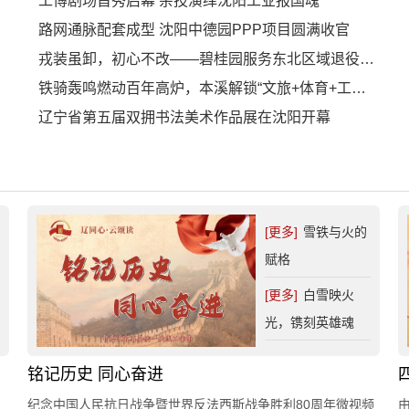
工博剧场首秀启幕 杂技演绎沈阳工业报国魂
路网通脉配套成型 沈阳中德园PPP项目圆满收官
戎装虽卸，初心不改——碧桂园服务东北区域退役军人“八一”特辑
铁骑轰鸣燃动百年高炉，本溪解锁“文旅+体育+工业IP”融合新范式
辽宁省第五届双拥书法美术作品展在沈阳开幕
[更多]
雪铁与火的
赋格
[更多]
白雪映火
光，镌刻英雄魂
铭记历史 同心奋进
纪念中国人民抗日战争暨世界反法西斯战争胜利80周年微视频