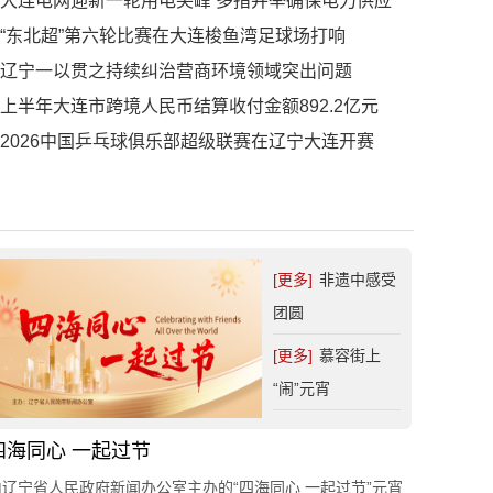
大连电网迎新一轮用电尖峰 多措并举确保电力供应
“东北超”第六轮比赛在大连梭鱼湾足球场打响
辽宁一以贯之持续纠治营商环境领域突出问题
上半年大连市跨境人民币结算收付金额892.2亿元
2026中国乒乓球俱乐部超级联赛在辽宁大连开赛
[更多]
非遗中感受
团圆
[更多]
慕容街上
“闹”元宵
四海同心 一起过节
由辽宁省人民政府新闻办公室主办的“四海同心 一起过节”元宵