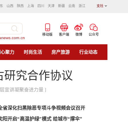
东
山西
陕西
上海
四川
天津
新疆
云南
浙江
支社
移动版
客户端
微博
公众号
news.com.cn
同心聚力
时尚生活
房产旅游
行业动态
考古研究合作协议
基层宣讲凝聚奋进力量 ]
全省深化扫黑除恶专项斗争视频会议召开
沈阳开启“高温护绿”模式 给城市“撑伞”