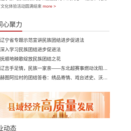
节文化体验活动圆满结束
more >
同心聚力
辽宁省专题示范宣讲民族团结进步促进法
深入学习民族团结进步促进法
抚顺地秧歌绽放民族团结之花
辽吉手足情，民族一家亲——东北超赛事燃动沈阳，谱写民族团结新篇章
赫图阿拉村的团结答卷：绣品寄情、戏台述史、沃野扎根
业动态