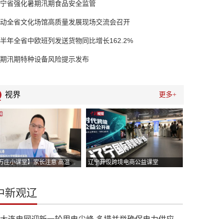
宁省强化暑期汛期食品安全监管
动全省文化场馆高质量发展现场交流会召开
半年全省中欧班列发送货物同比增长162.2%
期汛期特种设备风险提示发布
视界
更多+
【百万庄小课堂】家长注意 高温高湿持续笼罩一定关注小朋友别中暑
辽宁开设跨境电商公益课堂
中新观辽