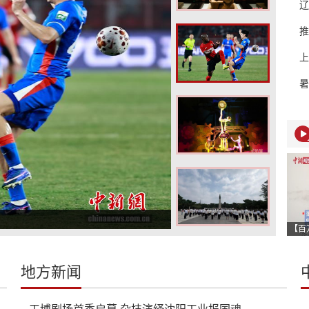
辽
推
上
暑
地方新闻