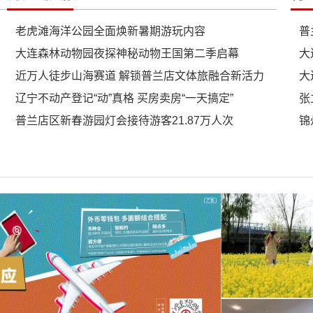
老虎滩海洋公园全面焕新暑期游玩内容
普
大连森林动物园夜探神秘动物王国第二季启幕
大
近万人徒步山海赛道 解锁普兰店文体旅融合新活力
大
辽宁不动产登记“动”真格 买房卖房“一天搞定”
张
普兰店区新春游园灯会接待游客21.87万人次
锦