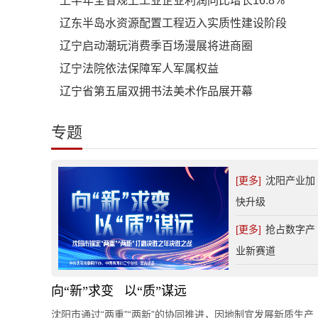
上半年全省规上工业企业利润同比增长16.8%
辽东半岛水资源配置工程迈入实质性建设阶段
辽宁启动潮玩消费季百场漫展将进商圈
辽宁法院依法保障军人军属权益
辽宁省第五届双拥书法美术作品展开幕
专题
[更多]
沈阳产业加
快升级
[更多]
抢占数字产
业新赛道
向“新”求变 以“质”谋远
沈阳市通过“两重”“两新”的协同推进，因地制宜发展新质生产