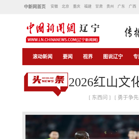
中新网首页
安徽
北京
重庆
福建
甘肃
贵州
广东
广西
滚动新闻
要闻
视界
图说辽宁
专
2026红山
[ 东西问 ]
[ 勇于争