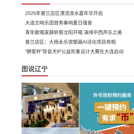
2026年普兰店区漂流泼水嘉年华开启
大连交响乐团首秀奏响夏日强音
青年歌唱家薛昕慈沈阳开唱 演绎中西声乐之美
普兰店区：大杨永乐宫壁画AI活化项目亮相
“狮爱杯”导盲犬IP公益形象设计大赛在大连启动
图说辽宁