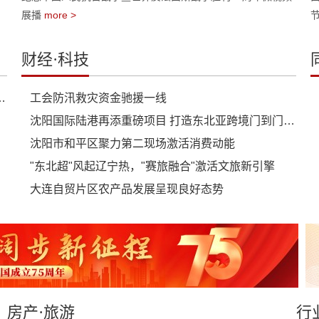
展播
more >
财经·科技
忆 用少年声音传递和平信念
工会防汛救灾资金驰援一线
沈阳国际陆港再添重磅项目 打造东北亚跨境门到门供应链平台
沈阳市和平区聚力第二现场激活消费动能
"东北超"风起辽宁热，"赛旅融合"激活文旅新引擎
大连自贸片区农产品发展呈现良好态势
房产·旅游
行