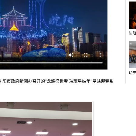
由沈阳市政府新闻办召开的“龙耀盛世春 璀璨皇姑年”皇姑迎春系