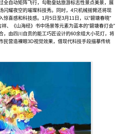
全自动矩阵飞行，勾勒皇姑旅游标志性景点美景，展
场闪耀夜空的璀璨科技秀。同时，4只机械摇臂还将现
惊喜感和科技感。1月5日至3月11日，以“碧塘春晓”
吉祥、《山海经》书中场景等元素为蓝本的“碧塘春灯会”
合，由四川自贡的能工巧匠设计的60余组大小花灯，将
市民营造裸眼3D视觉效果，借现代科技手段描摹传统