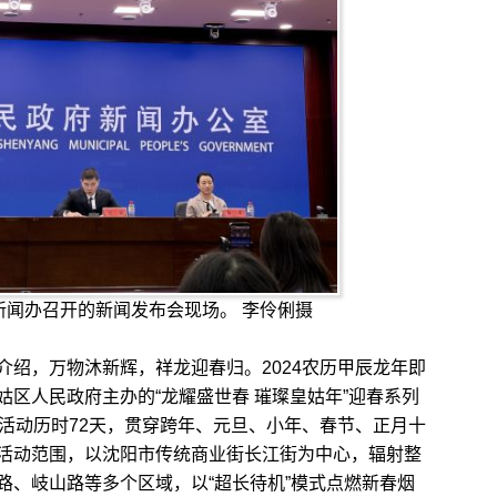
府新闻办召开的新闻发布会现场。 李伶俐摄
，万物沐新辉，祥龙迎春归。2024农历甲辰龙年即
区人民政府主办的“龙耀盛世春 璀璨皇姑年”迎春系列
次活动历时72天，贯穿跨年、元旦、小年、春节、正月十
活动范围，以沈阳市传统商业街长江街为中心，辐射整
路、岐山路等多个区域，以“超长待机”模式点燃新春烟