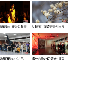
沈阳新玩法：夜游总督府，当一回“赴宴者”
沈阳玉兰花盛开吸引市民打卡
辽宁歌舞团举办《古色·国宝辽宁》排练开放日活动
海外台胞赴辽“走亲” 共誓“和平初心”