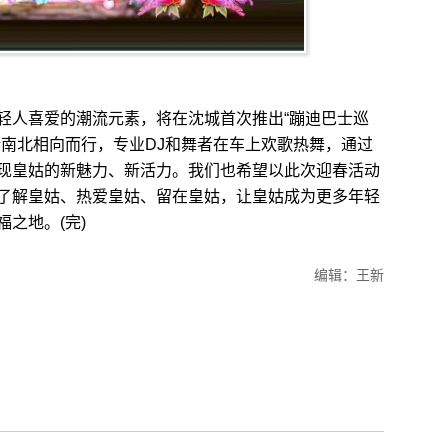
人喜爱的潮流元素，将在沈城首次推出“蹦迪巴士巡
街南北相向而行，专业DJ和舞者在车上欢歌热舞，通过
现皇姑的新魅力、新活力。我们也希望以此次迎春活动
了解皇姑、热爱皇姑、留在皇姑，让皇姑成为更多年轻
之地。(完)
编辑：王新