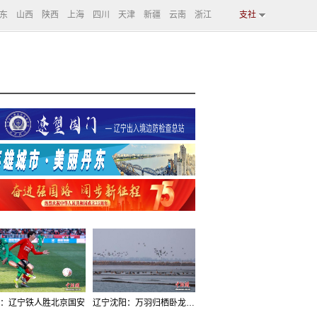
东
山西
陕西
上海
四川
天津
新疆
云南
浙江
支社
：辽宁铁人胜北京国安
辽宁沈阳：万羽归栖卧龙湖看群鸟齐飞