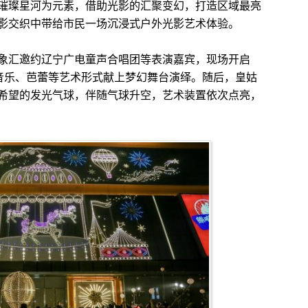
璀璨星河为元素，借助光影的汇聚变幻，打造区域最亮
影交织中带给市民一场沉浸式户外光影艺术体验。
汇邀约辽宁广电童声合唱团等表演嘉宾，现场开启
用音乐、芭蕾等艺术形式献上梦幻舞台演绎。随后，皇姑
希望的发光气球，伴随气球升空，艺术装置依次点亮，