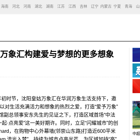
海南
河北
河南
湖北
湖南
江苏
江西
吉林
辽宁
内蒙古
宁夏
青海
山
姑万象汇构建爱与梦想的更多想象
年初时节，沈阳皇姑万象汇在华润万象生活支持下，邀
eil，以对生活充满活力和想象的热烈之爱，打造“爱予万象”
馆副总领事安东先生的见证之下，打造区域首场“中法
一起·点亮爱”这一美好期许。同时，立足“闪耀城市”的创
ignard，在购物中心外幕墙(邻崇山东路)打造近600平米
中超
In Dream 流光入梦”，持续为城市点亮光芒、为区域加持“亮”