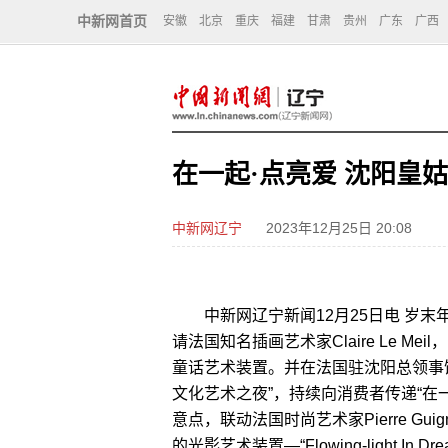
中新网首页
安徽
北京
重庆
福建
甘肃
贵州
广东
广西
在一起·点亮爱 沈阳皇
中新网辽宁
2023年12月25日 20:08
中新网辽宁新闻12月25日电 岁末
请法国知名插画艺术家Claire Le M
童话艺术装置。并在法国驻沈阳总领事
文化艺术之夜”，持续向消费者传递“在
意点，联动法国时尚艺术家Pierre Gu
的光影艺术装置—“Flowing-light 