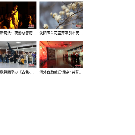
沈阳新玩法：夜游总督府，当一回“赴宴者”
沈阳玉兰花盛开吸引市民打卡
辽宁歌舞团举办《古色·国宝辽宁》排练开放日活动
海外台胞赴辽“走亲” 共誓“和平初心”