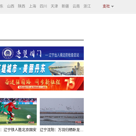
东
山西
陕西
上海
四川
天津
新疆
云南
浙江
支社
：辽宁铁人胜北京国安
辽宁沈阳：万羽归栖卧龙湖看群鸟齐飞