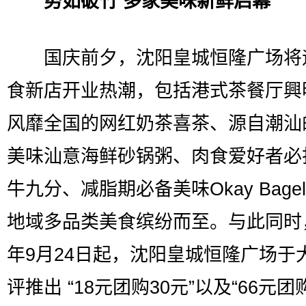
势如破竹 多家美味新鲜启幕
国庆前夕，沈阳皇城恒隆广场将
食新店开业热潮，包括港式茶餐厅興
风靡全国的网红奶茶喜茶、源自潮汕
美味汕意海鲜砂锅粥、肉食爱好者必
牛九分、减脂期必备美味Okay Bage
地域多品类美食缤纷而至。与此同时，
年9月24日起，沈阳皇城恒隆广场于
评推出 “18元团购30元”以及“66元团购