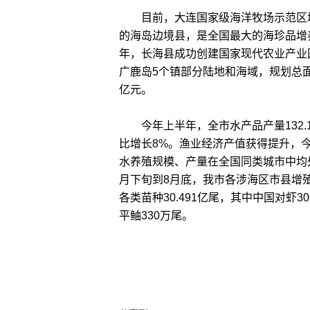
目前，大连国家级海洋牧场示范区增
的海岛边境县，是全国最大的海珍品增养
年，长海县成功创建国家现代农业产业
广鹿岛5个镇部分陆地和海域，规划总面积
亿元。
今年上半年，全市水产品产量132.1万
比增长8%。渔业经济产值获得提升，今年
水养殖规模、产量在全国同类城市中均
月下旬到8月底，我市各涉海区市县增
各类苗种30.491亿尾，其中中国对虾3
平鲉330万尾。