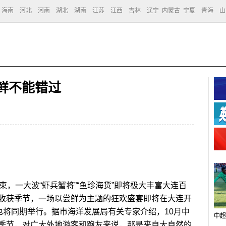
海南
河北
河南
湖北
湖南
江苏
江西
吉林
辽宁
内蒙古
宁夏
青海
山
鲜不能错过
，一大波“虾兵蟹将”“鱼珍海货”即将极大丰富大连百
收获季节，一场以尝鲜为主题的狂欢盛宴即将在大连开
也将同期举行。据市海洋发展局有关专家介绍，10月中
中超
季节，对广大外地游客和跑友来说，那是来自大自然的