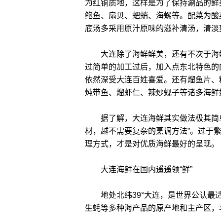
为红铜质地，这样是为了保持涮品的鲜
鲍鱼、扇贝、蚆蛸、海螺等。配菜为酸
底汤多采用原汁原味的滋补清汤，清淡
大连除了海鲜鲜美，还有不次于海鲜
过简单的加工过后，加入点东北特色的
依然深受大连百姓喜爱。还有熘鱼片、
炖带鱼、熘虾仁、辣炒蚬子等诸多海鲜
据了解，大连海鲜其实做法极其简单
材，越不需要复杂的烹调方法”。过于
理方式，才是对优质海鲜最好的呈现。
大连海鲜在国内遥遥领“鲜”
地处北纬39°大连，是世界公认最适
生蚝等多种海产品的原产地和主产区，享