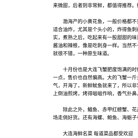
来微甜，后者则非常鲜，都值得推荐。
渤海产的小黄花鱼，一般价格都不贵
适合油炸，尤其是个头小的，炸得鱼刺
实，煮熟之后，吃起来有一股甜甜的味
酱油和辣根，像是吃刺身一样。当然不
就很不错，一种原生味道。
十月份也是大连飞蟹肥度饱满的时候
一点，售价也自然偏高。大的飞蟹一斤
气，开海了，新鲜鱿鱼就来了，所以非
上倒油煎烤，烤得嗞嗞作响，香气扑鼻
除此之外，鲳鱼、赤甲红螃蟹、花盖
场走俏好货。还有海螺、鲍鱼、海蛎子
大连海鲜名菜 每道菜品都受欢迎