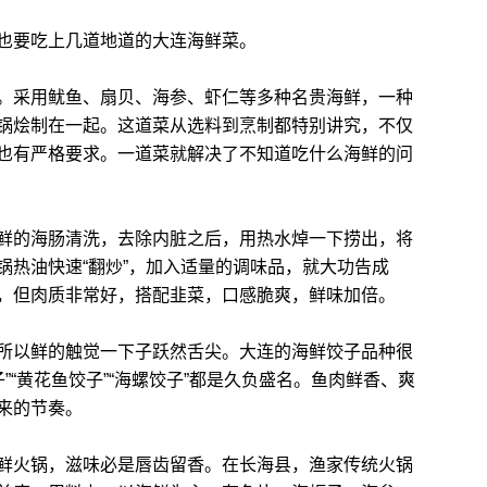
要吃上几道地道的大连海鲜菜。
采用鱿鱼、扇贝、海参、虾仁等多种名贵海鲜，一种
锅烩制在一起。这道菜从选料到烹制都特别讲究，不仅
也有严格要求。一道菜就解决了不知道吃什么海鲜的问
的海肠清洗，去除内脏之后，用热水焯一下捞出，将
锅热油快速“翻炒”，加入适量的调味品，就大功告成
，但肉质非常好，搭配韭菜，口感脆爽，鲜味加倍。
以鲜的触觉一下子跃然舌尖。大连的海鲜饺子品种很
子”“黄花鱼饺子”“海螺饺子”都是久负盛名。鱼肉鲜香、爽
来的节奏。
火锅，滋味必是唇齿留香。在长海县，渔家传统火锅