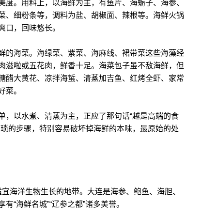
美度。用料上，以海鲜为主，有鱼片、海蛎子、海参、
菜、细粉条等，调料为盐、胡椒面、辣根等。海鲜火锅
爽口，回味悠长。
的海菜。海绿菜、紫菜、海麻线、裙带菜这些海藻经
肉滋啦或五花肉，鲜香十足。海菜包子虽不敌海鲜，但
糖醋大黄花、凉拌海蜇、清蒸加吉鱼、红烤全虾、家常
好菜。
，以水煮、清蒸为主，正应了那句话“越是高端的食
繁琐的步骤，特别容易破坏掉海鲜的本味，最原始的处
宜海洋生物生长的地带。大连是海参、鲍鱼、海胆、
有“海鲜名城”“辽参之都”诸多美誉。