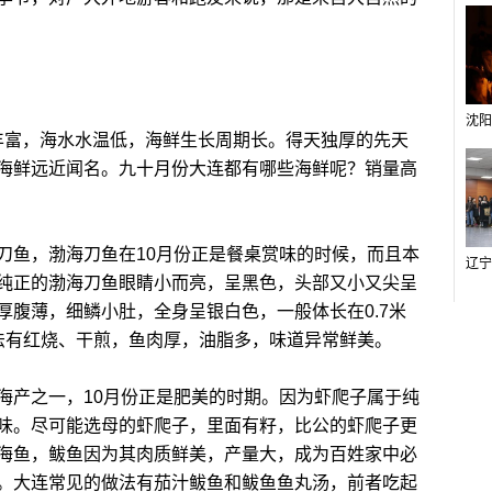
富，海水水温低，海鲜生长周期长。得天独厚的先天
海鲜远近闻名。九十月份大连都有哪些海鲜呢？销量高
鱼，渤海刀鱼在10月份正是餐桌赏味的时候，而且本
纯正的渤海刀鱼眼睛小而亮，呈黑色，头部又小又尖呈
厚腹薄，细鳞小肚，全身呈银白色，一般体长在0.7米
法有红烧、干煎，鱼肉厚，油脂多，味道异常鲜美。
产之一，10月份正是肥美的时期。因为虾爬子属于纯
味。尽可能选母的虾爬子，里面有籽，比公的虾爬子更
海鱼，鲅鱼因为其肉质鲜美，产量大，成为百姓家中必
。大连常见的做法有茄汁鲅鱼和鲅鱼鱼丸汤，前者吃起