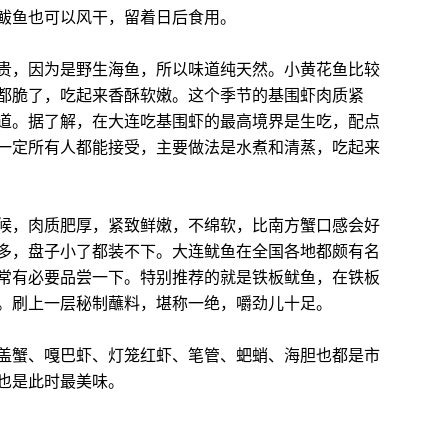
鲅鱼也可以风干，留着日后食用。
，因为是野生海鱼，所以味道纯天然。小黄花鱼比较
都脆了，吃起来香酥软嫩。这个季节的基围虾肉质紧
道。据了解，在大连吃基围虾的最高境界是生吃，配点
一定所有人都能接受，主要做法是水煮和清蒸，吃起来
，肉质肥厚，紧致鲜嫩，不绵软，比南方蟹口感会好
多，盘子小了都装不下。大连鱿鱼在全国各地都颇有名
常有必要品尝一下。特别推荐的就是铁板鱿鱼，在铁板
。刷上一层秘制蘸料，堪称一绝，嚼劲儿十足。
蟹、嘎巴虾、灯笼红虾、笔管、蚆蛸、海胆也都是市
也是此时最美味。