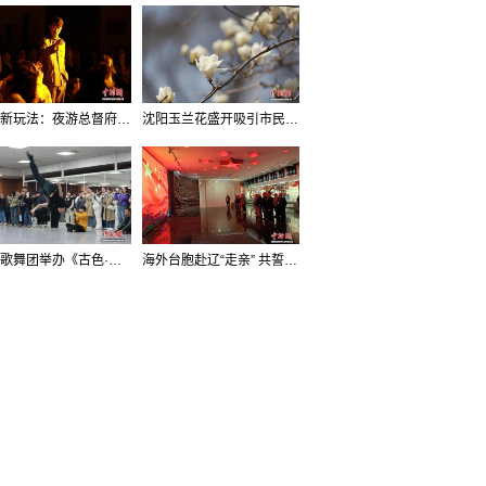
沈阳新玩法：夜游总督府，当一回“赴宴者”
沈阳玉兰花盛开吸引市民打卡
辽宁歌舞团举办《古色·国宝辽宁》排练开放日活动
海外台胞赴辽“走亲” 共誓“和平初心”