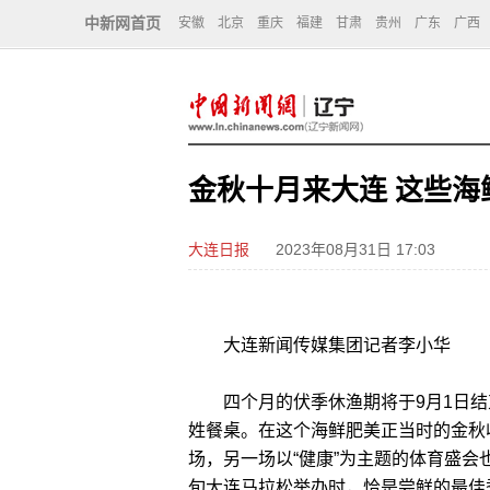
中新网首页
安徽
北京
重庆
福建
甘肃
贵州
广东
广西
金秋十月来大连 这些海
大连日报
2023年08月31日 17:03
大连新闻传媒集团记者李小华
四个月的伏季休渔期将于9月1日结束
姓餐桌。在这个海鲜肥美正当时的金秋
场，另一场以“健康”为主题的体育盛会
旬大连马拉松举办时，恰是尝鲜的最佳