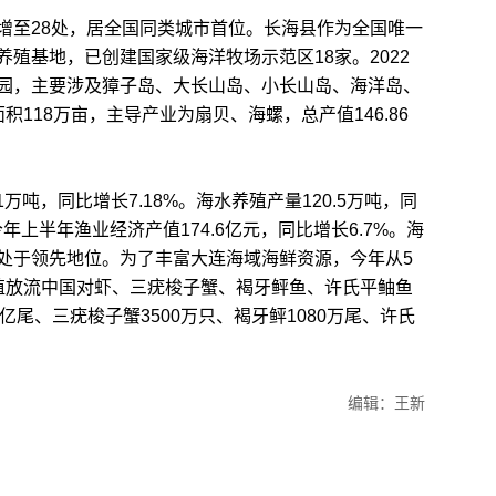
至28处，居全国同类城市首位。长海县作为全国唯一
殖基地，已创建国家级海洋牧场示范区18家。2022
园，主要涉及獐子岛、大长山岛、小长山岛、海洋岛、
118万亩，主导产业为扇贝、海螺，总产值146.86
吨，同比增长7.18%。海水养殖产量120.5万吨，同
上半年渔业经济产值174.6亿元，同比增长6.7%。海
处于领先地位。为了丰富大连海域海鲜资源，今年从5
殖放流中国对虾、三疣梭子蟹、褐牙鲆鱼、许氏平鲉鱼
0亿尾、三疣梭子蟹3500万只、褐牙鲆1080万尾、许氏
编辑：王新