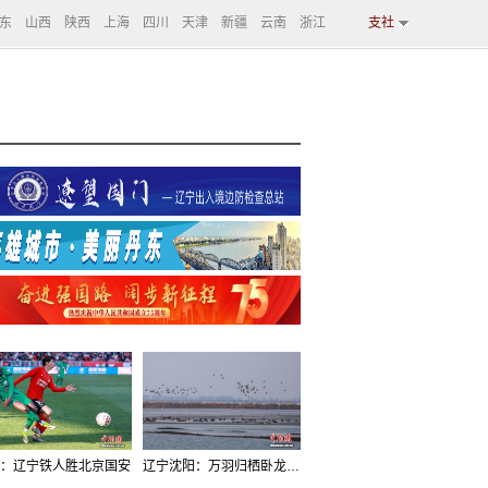
东
山西
陕西
上海
四川
天津
新疆
云南
浙江
支社
：辽宁铁人胜北京国安
辽宁沈阳：万羽归栖卧龙湖看群鸟齐飞