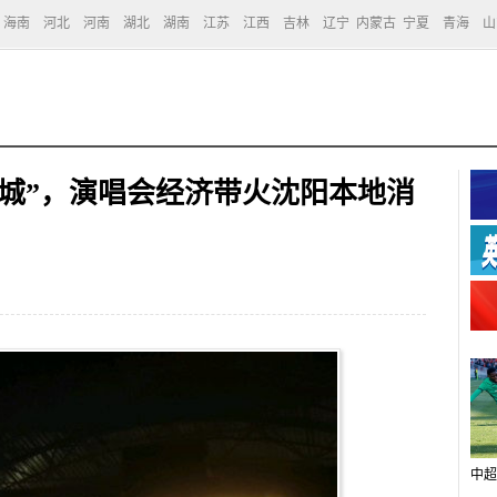
海南
河北
河南
湖北
湖南
江苏
江西
吉林
辽宁
内蒙古
宁夏
青海
山
城”，演唱会经济带火沈阳本地消
中超