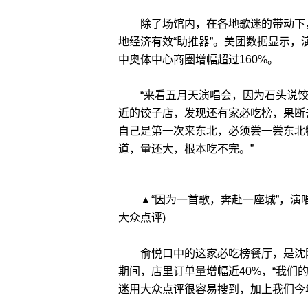
除了场馆内，在各地歌迷的带动下，
地经济有效“助推器”。美团数据显示，
中奥体中心商圈增幅超过160%。
“来看五月天演唱会，因为石头说饺
近的饺子店，发现还有家必吃榜，果断
自己是第一次来东北，必须尝一尝东北
道，量还大，根本吃不完。”
▲“因为一首歌，奔赴一座城”，演唱
大众点评)
俞悦口中的这家必吃榜餐厅，是沈阳2
期间，店里订单量增幅近40%，“我
迷用大众点评很容易搜到，加上我们今