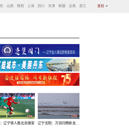
东
山西
陕西
上海
四川
天津
新疆
云南
浙江
支社
：辽宁铁人胜北京国安
辽宁沈阳：万羽归栖卧龙湖看群鸟齐飞