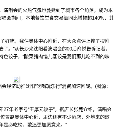
演唱会的火热气氛也蔓延到了城市各个角落，成为本
演唱会期间，本地餐饮堂食交易额同比增幅超140%，其
子好吃，我住奥体中心附近，在大众点评上搜了搜附
去了。”从长沙来沈阳看演唱会的00后俞悦告诉记者，
特色饺子，“酸菜猪肉馅儿蒸饺是我们那儿吃不到的味
会经济助推沈阳“吃喝玩乐行”消费加速回暖。(图源：
7年老字号“王厚元饺子”。据店长张芫介绍，演唱会
们的位置离奥体中心近，周边还有不少酒店，外地来的歌
年是必吃榜，歌迷更加愿意来。”