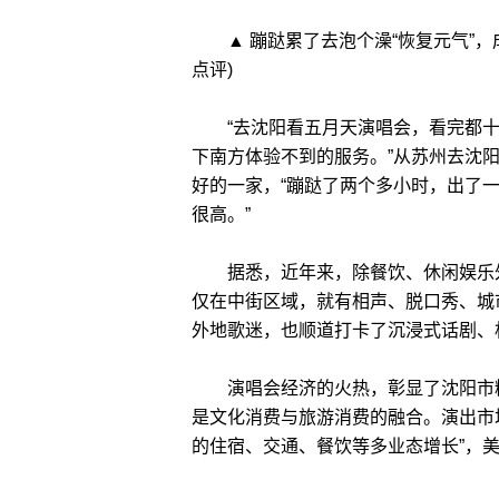
▲ 蹦跶累了去泡个澡“恢复元气”，
点评)
“去沈阳看五月天演唱会，看完都十
下南方体验不到的服务。”从苏州去沈
好的一家，“蹦跶了两个多小时，出了
很高。”
据悉，近年来，除餐饮、休闲娱乐外
仅在中街区域，就有相声、脱口秀、城
外地歌迷，也顺道打卡了沉浸式话剧、
演唱会经济的火热，彰显了沈阳市精
是文化消费与旅游消费的融合。演出市
的住宿、交通、餐饮等多业态增长”，美