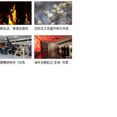
沈阳新玩法：夜游总督府，当一回“赴宴者”
沈阳玉兰花盛开吸引市民打卡
辽宁歌舞团举办《古色·国宝辽宁》排练开放日活动
海外台胞赴辽“走亲” 共誓“和平初心”