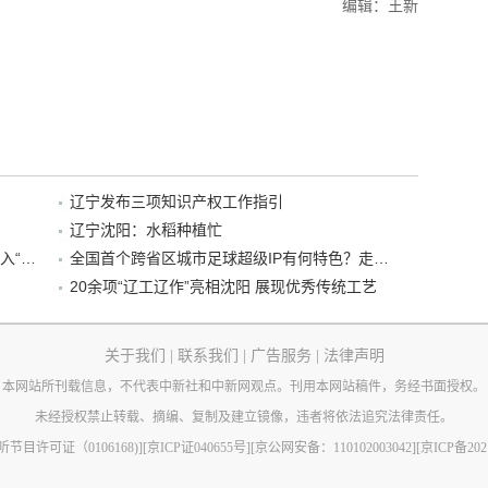
编辑：王新
辽宁发布三项知识产权工作指引
辽宁沈阳：水稻种植忙
“38+1”！沈阳文旅听劝、宠客，又一景区加入“东北超”优惠名单！
全国首个跨省区城市足球超级IP有何特色？走进沈阳现场去看看
20余项“辽工辽作”亮相沈阳 展现优秀传统工艺
关于我们
|
联系我们
|
广告服务
|
法律声明
本网站所刊载信息，不代表中新社和中新网观点。刊用本网站稿件，务经书面授权。
未经授权禁止转载、摘编、复制及建立镜像，违者将依法追究法律责任。
节目许可证（0106168)]
[京ICP证040655号]
[京公网安备：110102003042]
[京ICP备202