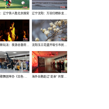
：辽宁铁人胜北京国安
辽宁沈阳：万羽归栖卧龙湖看群鸟齐飞
沈阳新玩法：夜游总督府，当一回“赴宴者”
沈阳玉兰花盛开吸引市民打卡
辽宁歌舞团举办《古色·国宝辽宁》排练开放日活动
海外台胞赴辽“走亲” 共誓“和平初心”