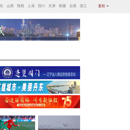
东
山西
陕西
上海
四川
天津
新疆
云南
浙江
支社