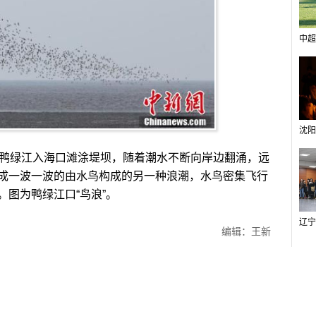
中超
鸭绿江入海口滩涂堤坝，随着潮水不断向岸边翻涌，远
成一波一波的由水鸟构成的另一种浪潮，水鸟密集飞行
图为鸭绿江口“鸟浪”。
编辑：王新