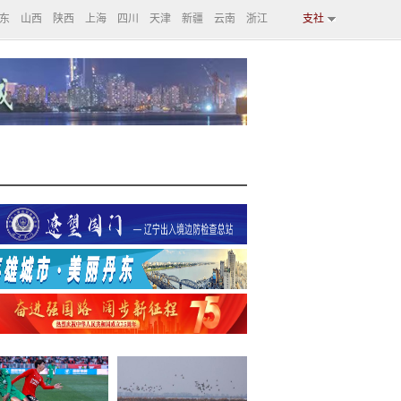
东
山西
陕西
上海
四川
天津
新疆
云南
浙江
支社