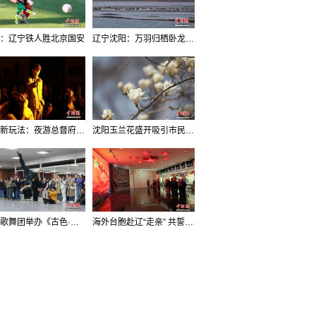
：辽宁铁人胜北京国安
辽宁沈阳：万羽归栖卧龙湖看群鸟齐飞
沈阳新玩法：夜游总督府，当一回“赴宴者”
沈阳玉兰花盛开吸引市民打卡
辽宁歌舞团举办《古色·国宝辽宁》排练开放日活动
海外台胞赴辽“走亲” 共誓“和平初心”