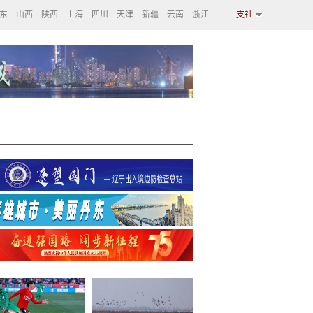
东
山西
陕西
上海
四川
天津
新疆
云南
浙江
支社