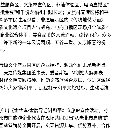
益服务区、文旅林宣传区、非遗体验区、电商直播区”
、撒金豆”和千份龙福礼排起长龙；文旅林宣传区将和平
众多市民驻足观看；非遗展示区的《传统地仗彩画》
质文化遗产项目人气颇高；电商直播区现场推介优质产
浸式商业综合体里，美食品鉴的人流涌动、络绎不绝。众多
，许下新的一年风调雨顺、五谷丰登、安康顺意的祝
程。
级文化产业园区的企业授牌，激励他们秉承新担当，
，天之传媒集团董事长、爱音斯坦FM创始人解卿表
时代文明实践精神、推动文商旅融合发展，促进区域经
场带大家“游和平”，远程打卡和平文旅地标，生动活泼
推出《金牌说·金牌导游讲和平》文旅IP宣传活动，持
都市圈旅游企业代表在现场共同发出“从老北市启航”的
互动营销将全面开展，实现资源共享、优势互补、合作