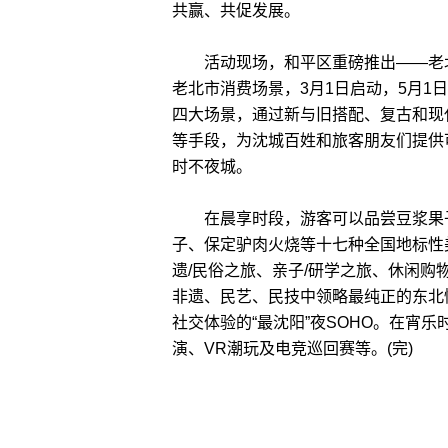
共赢、共促发展。
活动现场，和平区重磅推出——老北市
老北市消费场景，3月1日启动，5月
四大场景，通过新与旧搭配、复古和现
等手段，为沈城百姓和旅客朋友们提供
时不夜城。
在晨享时段，游客可以品尝豆浆果子
子、保定驴肉火烧等十七种全国地标性
遗/民俗之旅、亲子/研学之旅、休闲
非遗、民艺、民技中领略最纯正的东北
社交体验的“最沈阳”夜SOHO。在宵
演、VR潮玩及电竞巡回赛等。(完)