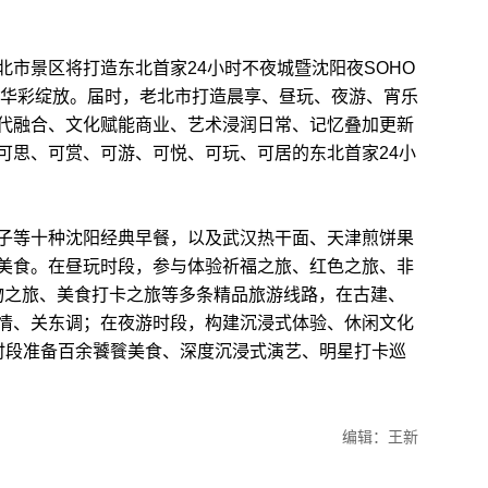
景区将打造东北首家24小时不夜城暨沈阳夜SOHO
1日华彩绽放。届时，老北市打造晨享、昼玩、夜游、宵乐
代融合、文化赋能商业、艺术浸润日常、记忆叠加更新
可思、可赏、可游、可悦、可玩、可居的东北首家24小
等十种沈阳经典早餐，以及武汉热干面、天津煎饼果
美食。在昼玩时段，参与体验祈福之旅、红色之旅、非
购物之旅、美食打卡之旅等多条精品旅游线路，在古建、
情、关东调；在夜游时段，构建沉浸式体验、休闲文化
乐时段准备百余饕餮美食、深度沉浸式演艺、明星打卡巡
编辑：王新