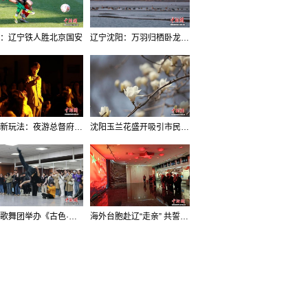
：辽宁铁人胜北京国安
辽宁沈阳：万羽归栖卧龙湖看群鸟齐飞
沈阳新玩法：夜游总督府，当一回“赴宴者”
沈阳玉兰花盛开吸引市民打卡
辽宁歌舞团举办《古色·国宝辽宁》排练开放日活动
海外台胞赴辽“走亲” 共誓“和平初心”