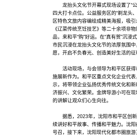
龙抬头文化节开幕式现场设置了“公
四大打卡点位。公益服务区的“剃龙头
区特色文旅内容编绘成精美海报，吸引
《辽菜传统烹饪技艺》等二十余项非物
品，来和平“购”好运。在“真有贺”沉
市民沉浸在龙抬头文化节的浓厚氛围中
愿，开启不负春光、创造美好生活的征
活动现场，与会领导为和平区获得市
施展新作为。和平区重点文化企业代表
示，将带领企业弘扬优秀传统文化和新
济振兴、文化繁荣。金牌导游小可在现
的讲解让观众们心生向往。
据悉，2023年，沈阳市和平区创新
续讲好和平故事、传播和平魅力。沈阳
号召，接下来，沈阳现代化都市圈旅游