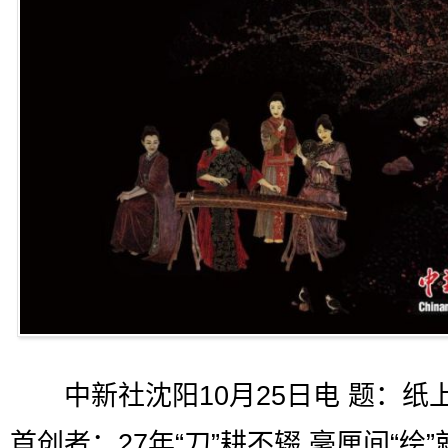
中新社沈阳10月25日电 题：纸
首创者：27年“刀”耕不辍 毫厘间“绘