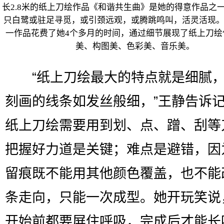
长2.8米的纸上刀绘作品《和谐共生曲》是她的得意作品之
只白鹭或驻足寻觅，或引颈远观，或腾跳鸣叫，活灵活现
一作品花费了她4个多月的时间，通过细节展现了纸上刀绘
美、构图美、色彩美、音乐美。
“纸上刀绘最大的特点就是细腻，
刻画的线条如发丝般细，”王静告诉
纸上刀绘需要用到划、点、蹭、刮等
把握好力道是关键；难点是避错，因
留痕既不能用其他颜色覆盖，也不能
条走向，只能一次成型。她开玩笑说
开始前都要屏住呼吸，完成后才能长