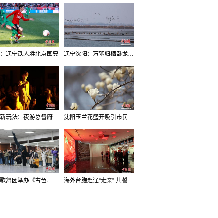
：辽宁铁人胜北京国安
辽宁沈阳：万羽归栖卧龙湖看群鸟齐飞
沈阳新玩法：夜游总督府，当一回“赴宴者”
沈阳玉兰花盛开吸引市民打卡
辽宁歌舞团举办《古色·国宝辽宁》排练开放日活动
海外台胞赴辽“走亲” 共誓“和平初心”