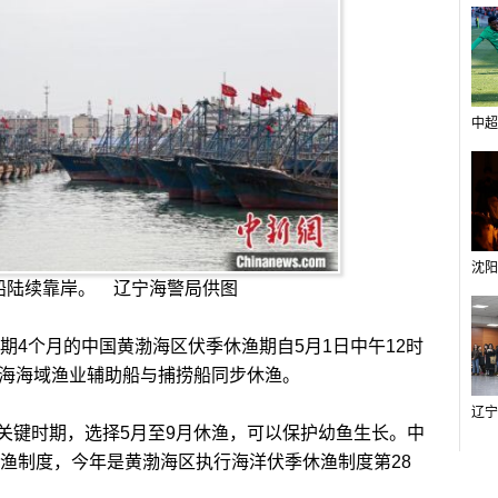
中超
船陆续靠岸。 辽宁海警局供图
为期4个月的中国黄渤海区伏季休渔期自5月1日中午12时
黄海海域渔业辅助船与捕捞船同步休渔。
键时期，选择5月至9月休渔，可以保护幼鱼生长。中
休渔制度，今年是黄渤海区执行海洋伏季休渔制度第28