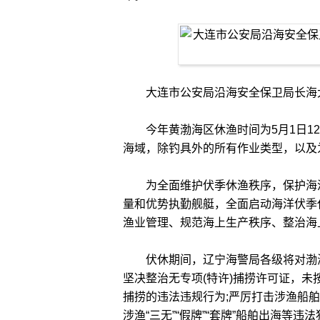
大连市公安局沿海安全保卫局长海大
今年黄渤海区休渔时间为5月1日12
海域，除钓具外的所有作业类型，以及
为全面维护伏季休渔秩序，保护海洋
量和优势执勤舰艇，全面启动海洋伏季
渔业管理、规范海上生产秩序、整治海
伏休期间，辽宁海警局各级将对渤海
坚决整治无专项(特许)捕捞许可证，
捕捞的违法违规行为;严厉打击涉渔船
涉渔“三无”“假牌”“套牌”船舶出海等