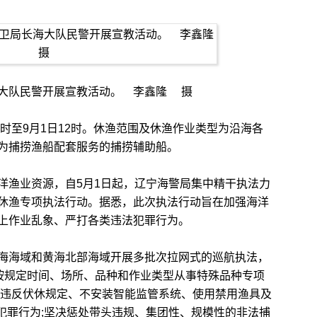
队民警开展宣教活动。 李鑫隆 摄
时至9月1日12时。休渔范围及休渔作业类型为沿海各
为捕捞渔船配套服务的捕捞辅助船。
渔业资源，自5月1日起，辽宁海警局集中精干执法力
休渔专项执法行动。据悉，此次执法行动旨在加强海洋
上作业乱象、严打各类违法犯罪行为。
海域和黄海北部海域开展多批次拉网式的巡航执法，
未按规定时间、场所、品种和作业类型从事特殊品种专项
舶违反伏休规定、不安装智能监管系统、使用禁用渔具及
违法犯罪行为;坚决惩处带头违规、集团性、规模性的非法捕