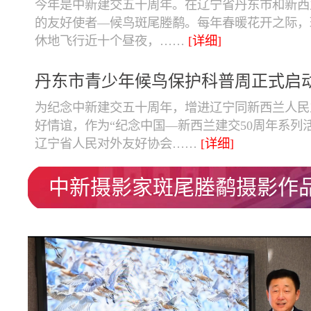
今年是中新建交五十周年。在辽宁省丹东市和新西
的友好使者—候鸟斑尾塍鹬。每年春暖花开之际，
休地飞行近十个昼夜，……
[详细]
丹东市青少年候鸟保护科普周正式启
为纪念中新建交五十周年，增进辽宁同新西兰人民
好情谊，作为“纪念中国—新西兰建交50周年系列
辽宁省人民对外友好协会……
[详细]
中新摄影家斑尾塍鹬摄影作